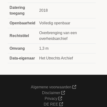
Datering
2018
toegang
Openbaarheid
Volledig openbaar
Overbrenging van een
Rechtstitel
overheidsarchief
Omvang
1,3 m
Data-eigenaar
Het Utrechts Archief
Algemene voorwaarden
Disclaimer
Privacy
DE REE