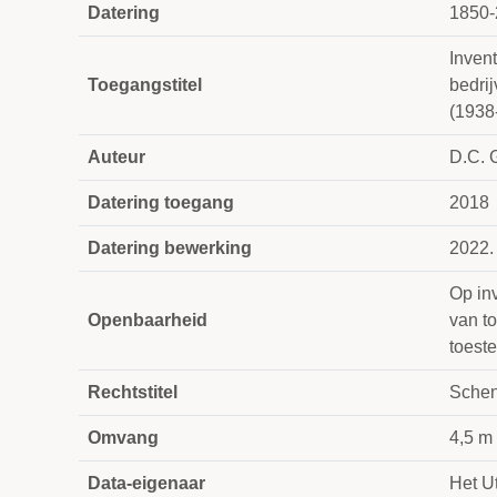
Datering
1850-
Inven
Toegangstitel
bedrij
(1938
Auteur
D.C. 
Datering toegang
2018
Datering bewerking
2022.
Op in
Openbaarheid
van to
toest
Rechtstitel
Schen
Omvang
4,5 m
Data-eigenaar
Het Ut