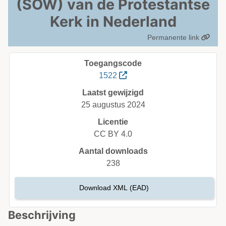
(SOW) van de Protestantse
Kerk in Nederland
Permanente link
Toegangscode
1522
Laatst gewijzigd
25 augustus 2024
Licentie
CC BY 4.0
Aantal downloads
238
Download XML (EAD)
Beschrijving