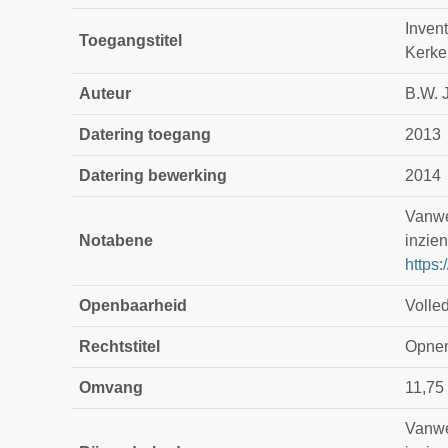
Inven
Toegangstitel
Kerke
Auteur
B.W. J
Datering toegang
2013
Datering bewerking
2014
Vanweg
Notabene
inzien
https:
Openbaarheid
Volle
Rechtstitel
Opnem
Omvang
11,75
Vanweg