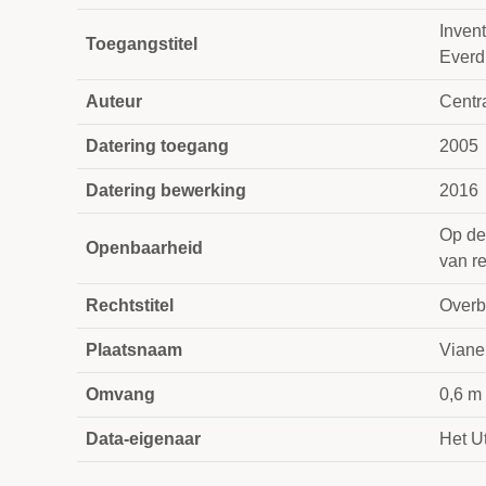
Inven
Toegangstitel
Everd
Auteur
Centra
Datering toegang
2005
Datering bewerking
2016
Op de
Openbaarheid
van re
Rechtstitel
Overb
Plaatsnaam
Viane
Omvang
0,6 m
Data-eigenaar
Het Ut