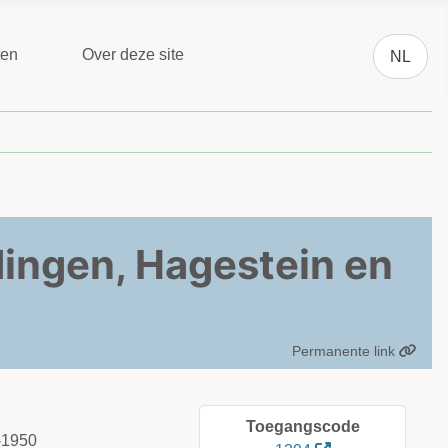
Selecteer 
ten
Over deze site
NL
rdingen, Hagestein en
Permanente link
Toegangscode
3-1950