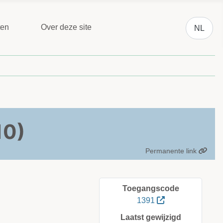
Selecteer 
ten
Over deze site
NL
10)
Permanente link
Toegangscode
1391
Laatst gewijzigd