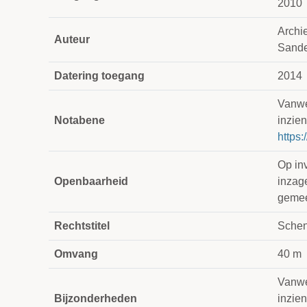
2010
Archi
Auteur
Sand
Datering toegang
2014
Vanweg
Notabene
inzien
https:
Op in
Openbaarheid
inzage
gemee
Rechtstitel
Schen
Omvang
40 m
Vanweg
Bijzonderheden
inzien