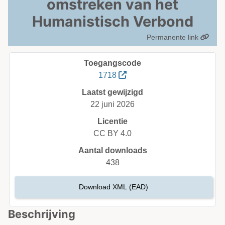
omstreken van het
Humanistisch Verbond
Permanente link
Toegangscode
1718
Laatst gewijzigd
22 juni 2026
Licentie
CC BY 4.0
Aantal downloads
438
Download XML (EAD)
Beschrijving