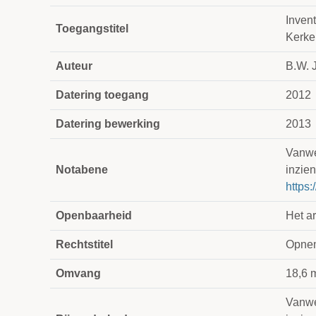
Inven
Toegangstitel
Kerke
Auteur
B.W. J
Datering toegang
2012
Datering bewerking
2013
Vanweg
Notabene
inzien
https:
Openbaarheid
Het ar
Rechtstitel
Opnem
Omvang
18,6 
Vanweg