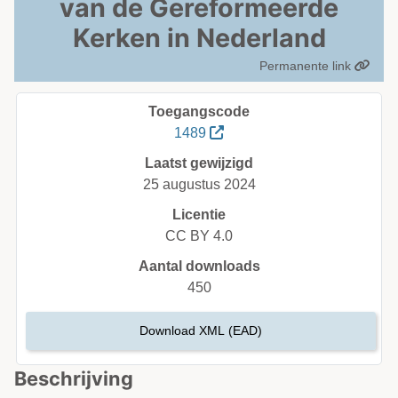
van de Gereformeerde
Kerken in Nederland
Permanente link
Toegangscode
1489
Laatst gewijzigd
25 augustus 2024
Licentie
CC BY 4.0
Aantal downloads
450
Download XML (EAD)
Beschrijving