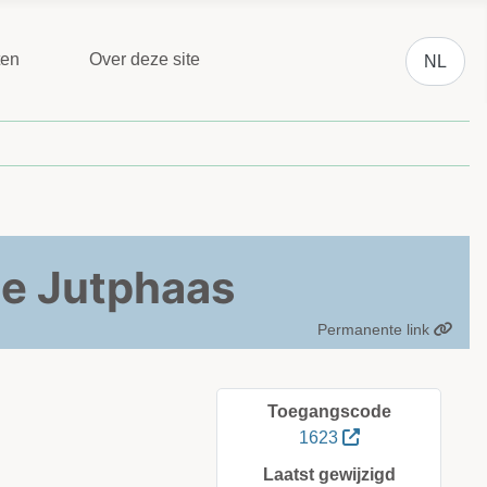
Selecteer 
ten
Over deze site
NL
te Jutphaas
Permanente link
Toegangscode
1623
Laatst gewijzigd