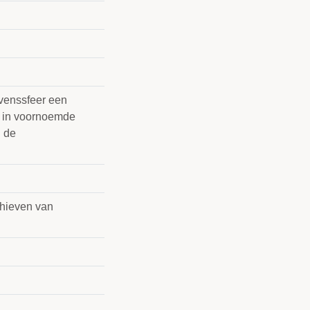
evenssfeer een
e in voornoemde
n de
chieven van