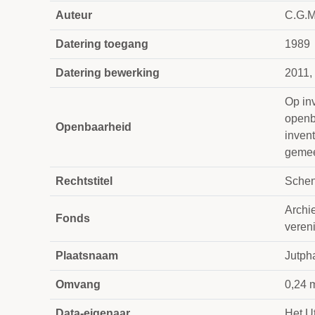
Auteur
C.G.M
Datering toegang
1989
Datering bewerking
2011,
Op in
openb
Openbaarheid
invent
gemee
Rechtstitel
Schen
Archi
Fonds
veren
Plaatsnaam
Jutph
Omvang
0,24 
Data-eigenaar
Het Ut