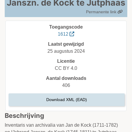
Janszn. de Kock te Jutphaas
Permanente link
Toegangscode
1612
Laatst gewijzigd
25 augustus 2024
Licentie
CC BY 4.0
Aantal downloads
406
Download XML (EAD)
Beschrijving
Inventaris van archivalia van Jan de Kock (1711-1782)