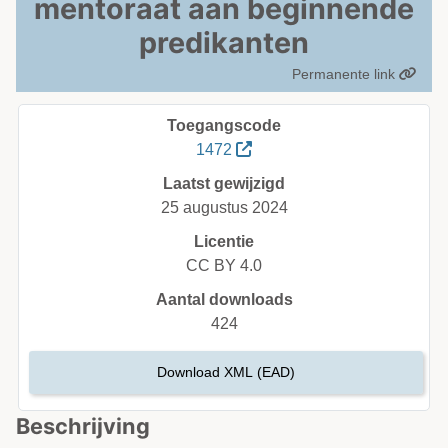
mentoraat aan beginnende
predikanten
Permanente link
Toegangscode
1472
Laatst gewijzigd
25 augustus 2024
Licentie
CC BY 4.0
Aantal downloads
424
Download XML (EAD)
Beschrijving