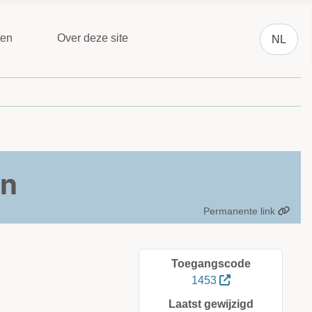
Selecteer 
ten
Over deze site
NL
en
Permanente link
Toegangscode
1453
Laatst gewijzigd