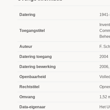
Datering
1941-
Inven
Toegangstitel
Commi
Behee
Auteur
F. Sc
Datering toegang
2004
Datering bewerking
2006,
Openbaarheid
Volle
Rechtstitel
Opnem
Omvang
1,52 
Data-eigenaar
Het Ut