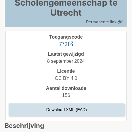
Scholengemeenschap te
Utrecht
Permanente link
Toegangscode
770
Laatst gewijzigd
8 september 2024
Licentie
CC BY 4.0
Aantal downloads
156
Download XML (EAD)
Beschrijving