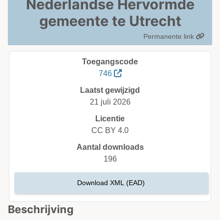
Nederlandse Hervormde
gemeente te Utrecht
Permanente link
Toegangscode
746
Laatst gewijzigd
21 juli 2026
Licentie
CC BY 4.0
Aantal downloads
196
Download XML (EAD)
Beschrijving