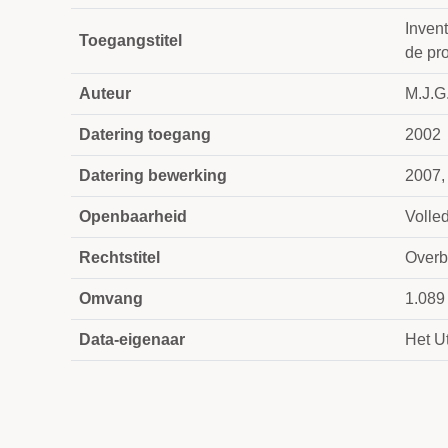
Invent
Toegangstitel
de pr
Auteur
M.J.G.
Datering toegang
2002
Datering bewerking
2007,
Openbaarheid
Volle
Rechtstitel
Overb
Omvang
1.089
Data-eigenaar
Het Ut