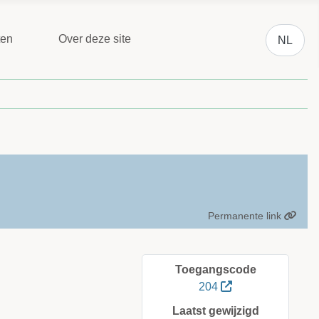
Selecteer 
ten
Over deze site
NL
Permanente link
Toegangscode
204
Laatst gewijzigd