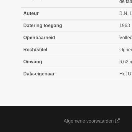
de fa
Auteur
B.N. 
Datering toegang
1963
Openbaarheid
Volle
Rechtstitel
Opnem
Omvang
6,62 
Data-eigenaar
Het Ut
Algemene voorwaarden