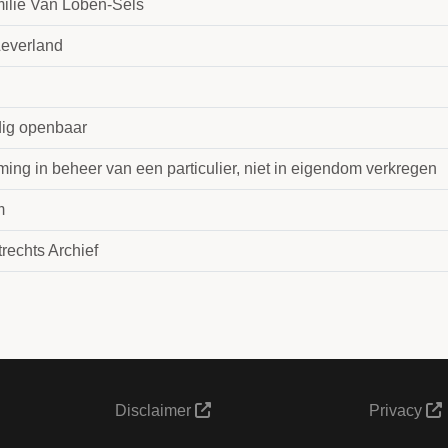
milie Van Löben-Sels
Leverland
dig openbaar
ing in beheer van een particulier, niet in eigendom verkregen
m
rechts Archief
Disclaimer
Privacy