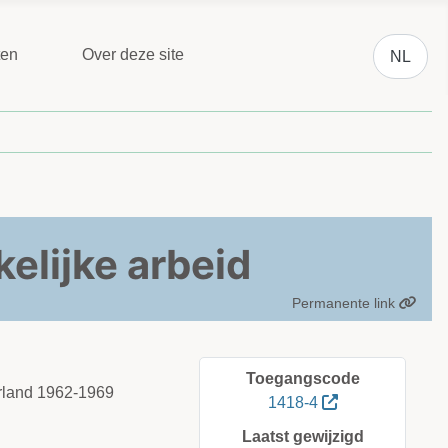
Selecteer 
ten
Over deze site
NL
elijke arbeid
Permanente link
Toegangscode
erland 1962-1969
1418-4
Laatst gewijzigd