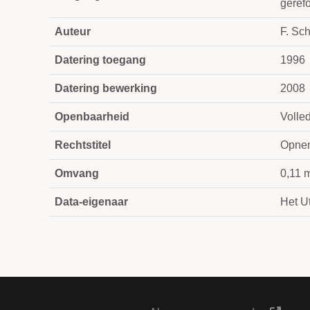
geref
Auteur
F. Sc
Datering toegang
1996
Datering bewerking
2008
Openbaarheid
Volle
Rechtstitel
Opnem
Omvang
0,11 
Data-eigenaar
Het Ut