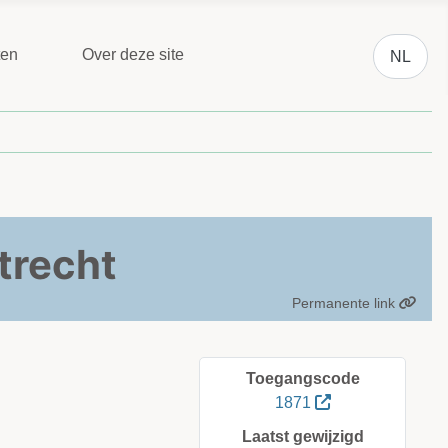
Selecteer 
ten
Over deze site
NL
Utrecht
Permanente link
Toegangscode
1871
Laatst gewijzigd