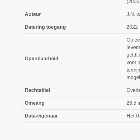
(2006
Auteur
J.N. 
Datering toegang
2022
Op ee
leven
geldt 
Openbaarheid
voor i
termi
mogeli
Rechtstitel
Overb
Omvang
26,5 
Data-eigenaar
Het Ut