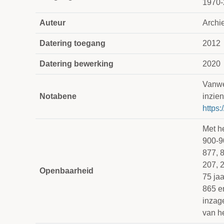
1970-
Auteur
Archie
Datering toegang
2012
Datering bewerking
2020
Vanweg
Notabene
inzien
https:
Met h
900-9
877, 
207, 
Openbaarheid
75 jaa
865 e
inzag
van h