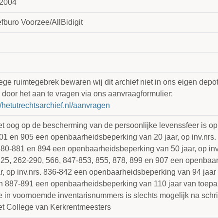
2004
fburo Voorzee/AllBidigit
e ruimtegebrek bewaren wij dit archief niet in ons eigen depot.
 door het aan te vragen via ons aanvraagformulier:
//hetutrechtsarchief.nl/aanvragen
et oog op de bescherming van de persoonlijke levenssfeer is op 
01 en 905 een openbaarheidsbeperking van 20 jaar, op inv.nrs. 
880-881 en 894 een openbaarheidsbeperking van 50 jaar, op inv.
225, 262-290, 566, 847-853, 855, 878, 899 en 907 een openbaa
r, op inv.nrs. 836-842 een openbaarheidsbeperking van 94 jaar 
n 887-891 een openbaarheidsbeperking van 110 jaar van toepa
e in voornoemde inventarisnummers is slechts mogelijk na schri
et College van Kerkrentmeesters