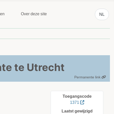
Selecteer 
ten
Over deze site
NL
e te Utrecht
Permanente link
Toegangscode
1371
Laatst gewijzigd