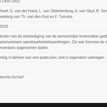
) 1950-2001
hoef, G. van der Harst, L. van Stekelenburg, A. van Geyt, B. Se
erking van Th. van den End en F. Tuinstra
2010
t kader van de eerbiediging van de persoonlijke levenssfeer gel
tarisnummers openbaarheidsbeperkingen. Zie ook hiervoor de in
inventaris opgenomen lijsten.
ing in beheer van een particulier, niet in eigendom verkregen
m
rechts Archief