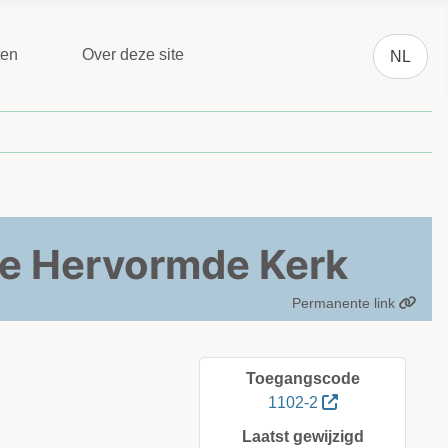
Selecteer 
ten
Over deze site
NL
se Hervormde Kerk
Permanente link
Toegangscode
1102-2
Laatst gewijzigd