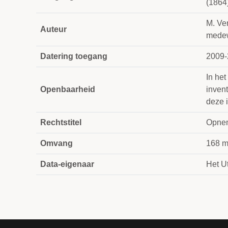
(1864
M. Ver
Auteur
medew
Datering toegang
2009-
In he
Openbaarheid
inven
deze 
Rechtstitel
Opnem
Omvang
168 
Data-eigenaar
Het Ut