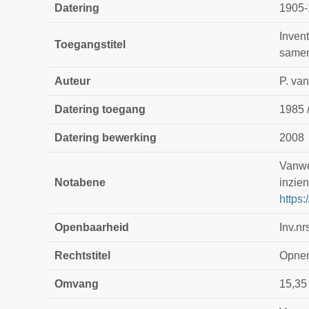
Datering
1905-
Invent
Toegangstitel
samen
Auteur
P. va
Datering toegang
1985 
Datering bewerking
2008
Vanweg
Notabene
inzien
https:
Openbaarheid
Inv.nr
Rechtstitel
Opnem
Omvang
15,35