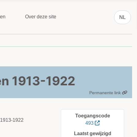
Selecteer 
ten
Over deze site
NL
gen 1913-1922
Permanente link
Toegangscode
t 1913-1922
493
Laatst gewijzigd