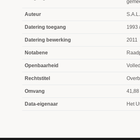
gemee
Auteur
S.A.L.
Datering toegang
1993 
Datering bewerking
2011
Notabene
Raadp
Openbaarheid
Volle
Rechtstitel
Overb
Omvang
41,88
Data-eigenaar
Het Ut