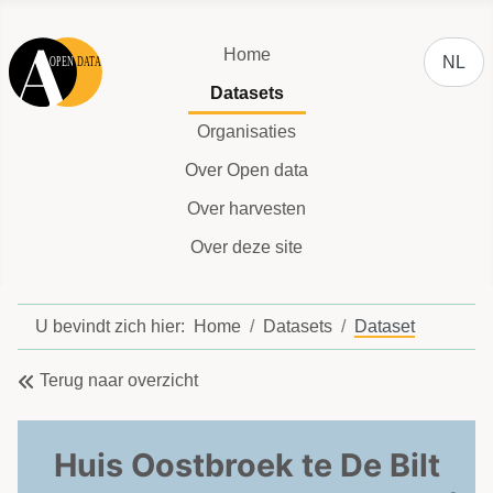
Selecteer
Home
NL
Datasets
Organisaties
Over Open data
Over harvesten
Over deze site
U bevindt zich hier:
Home
Datasets
Dataset
Terug naar overzicht
Huis Oostbroek te De Bilt