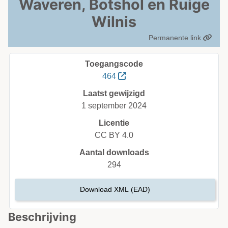
Waveren, Botshol en Ruige
Wilnis
Permanente link
Toegangscode
464
Laatst gewijzigd
1 september 2024
Licentie
CC BY 4.0
Aantal downloads
294
Download XML (EAD)
Beschrijving