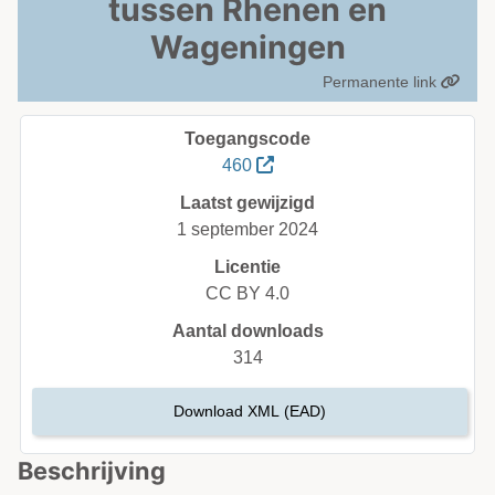
tussen Rhenen en
Wageningen
Permanente link
Toegangscode
460
Laatst gewijzigd
1 september 2024
Licentie
CC BY 4.0
Aantal downloads
314
Download XML (EAD)
Beschrijving