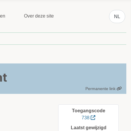
Selecteer 
ten
Over deze site
NL
ht
Permanente link
Toegangscode
738
Laatst gewijzigd