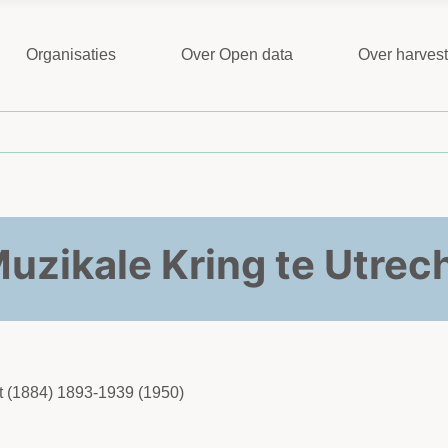
Organisaties
Over Open data
Over harves
uzikale Kring te Utrec
ht (1884) 1893-1939 (1950)