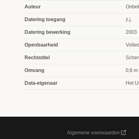
Auteur
Onbe
Datering toegang
z.j.
Datering bewerking
2003
Openbaarheid
Volle
Rechtstitel
Schen
Omvang
0,6 m
Data-eigenaar
Het Ut
Algemene voorwaarden