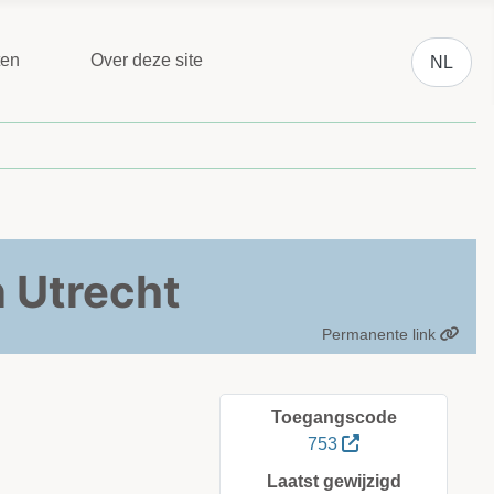
Selecteer 
ten
Over deze site
NL
n Utrecht
Permanente link
Toegangscode
753
Laatst gewijzigd