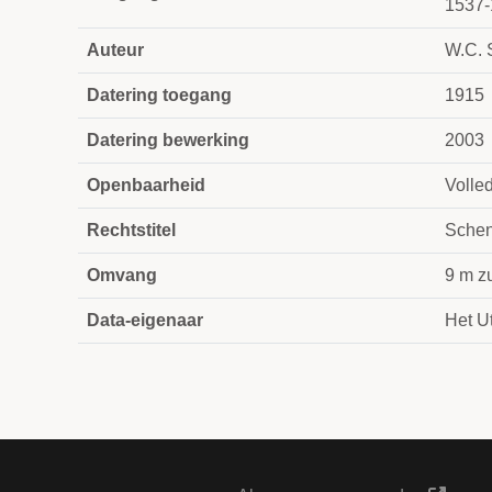
1537-
Auteur
W.C. 
Datering toegang
1915
Datering bewerking
2003
Openbaarheid
Volle
Rechtstitel
Schen
Omvang
9 m z
Data-eigenaar
Het Ut