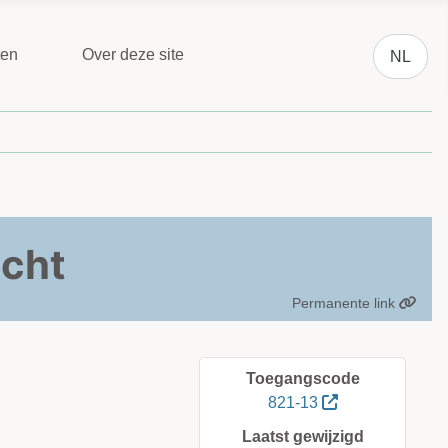
Selecteer 
ten
Over deze site
NL
echt
Permanente link
Toegangscode
821-13
Laatst gewijzigd