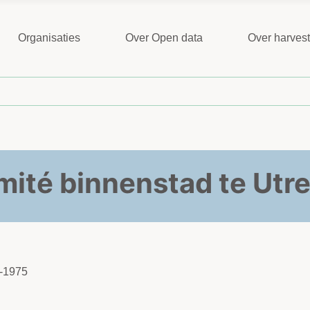
Organisaties
Over Open data
Over harves
ité binnenstad te Utr
1-1975