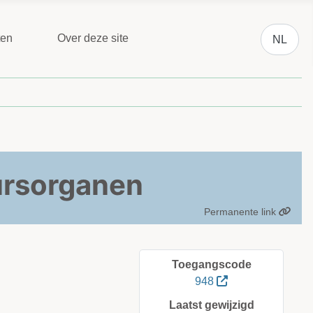
Selecteer 
ten
Over deze site
NL
ursorganen
Permanente link
Toegangscode
948
Laatst gewijzigd