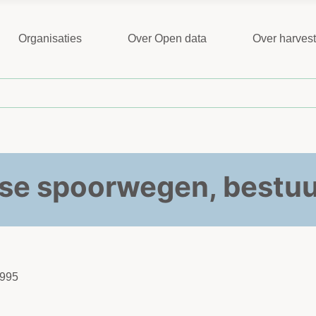
Organisaties
Over Open data
Over harves
se spoorwegen, bestu
1995