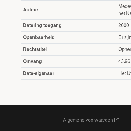
Medew
Auteur
het N
Datering toegang
2000
Openbaarheid
Er zi
Rechtstitel
Opnem
Omvang
43,96
Data-eigenaar
Het Ut
Algemene voorwaarden