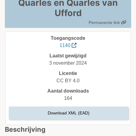
Quarles en Quarles van
Ufford
Permanente link
Toegangscode
1140
Laatst gewijzigd
3 november 2024
Licentie
CC BY 4.0
Aantal downloads
164
Download XML (EAD)
Beschrijving