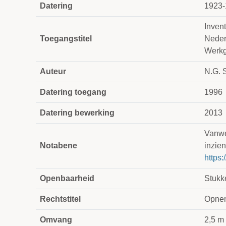
Datering
1923-
Inven
Toegangstitel
Neder
Werkg
Auteur
N.G. 
Datering toegang
1996
Datering bewerking
2013
Vanweg
Notabene
inzien
https:
Openbaarheid
Stukk
Rechtstitel
Opnem
Omvang
2,5 m