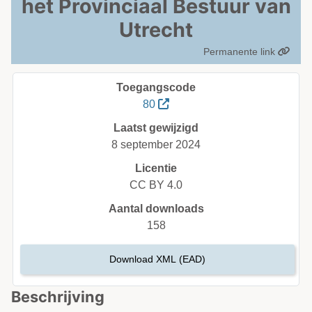
het Provinciaal Bestuur van
Utrecht
Permanente link
Toegangscode
80
Laatst gewijzigd
8 september 2024
Licentie
CC BY 4.0
Aantal downloads
158
Download XML (EAD)
Beschrijving