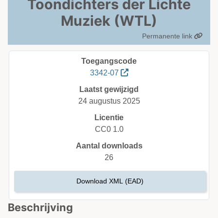
Toondichters der Lichte
Muziek (WTL)
Permanente link
Toegangscode
3342-07
Laatst gewijzigd
24 augustus 2025
Licentie
CC0 1.0
Aantal downloads
26
Download XML (EAD)
Beschrijving