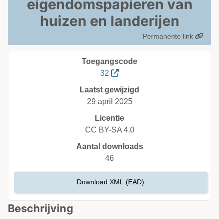
eigendomspapieren van
huizen en landerijen
Permanente link
Toegangscode
32
Laatst gewijzigd
29 april 2025
Licentie
CC BY-SA 4.0
Aantal downloads
46
Download XML (EAD)
Beschrijving