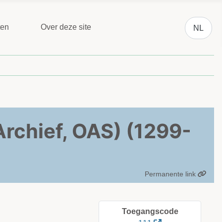
Selecteer 
ten
Over deze site
NL
rchief, OAS) (1299-
Permanente link
Toegangscode