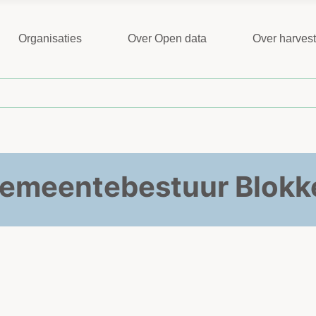
Organisaties
Over Open data
Over harves
emeentebestuur Blokk