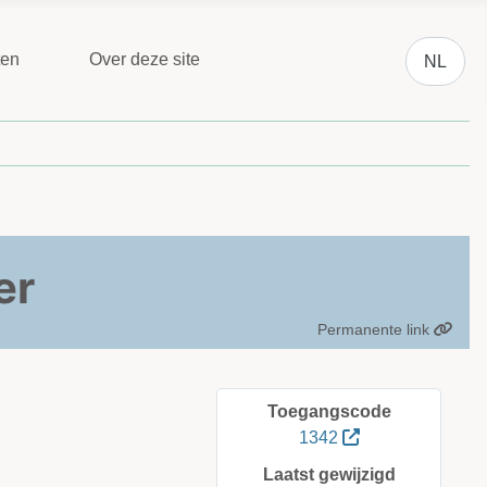
Selecteer 
ten
Over deze site
NL
er
Permanente link
Toegangscode
1342
Laatst gewijzigd