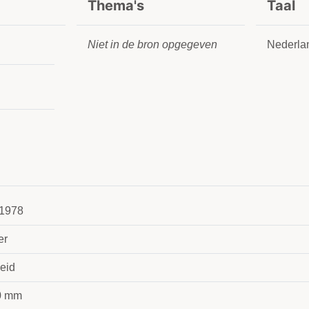
Thema's
Taal
Niet in de bron opgegeven
Nederla
1978
er
eid
0 mm