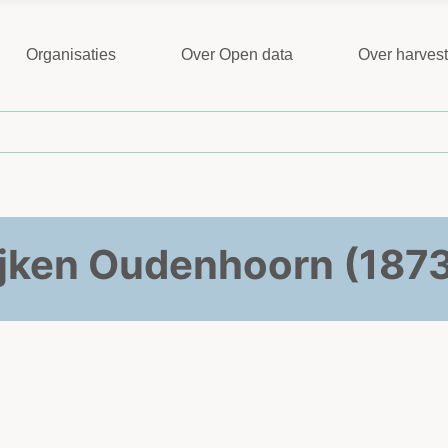
Organisaties
Over Open data
Over harves
jken Oudenhoorn (187