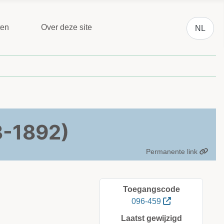
Selecteer 
ten
Over deze site
NL
3-1892)
Permanente link
Toegangscode
096-459
Laatst gewijzigd