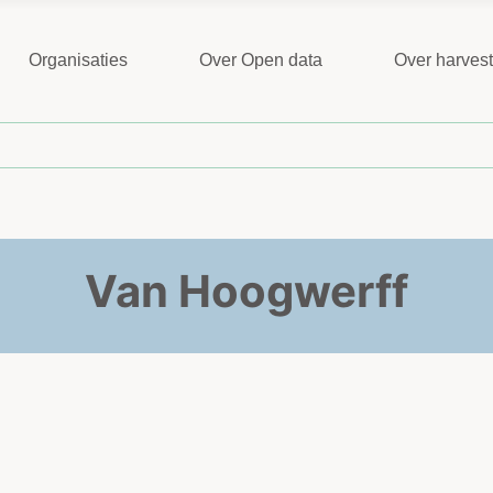
Organisaties
Over Open data
Over harves
Van Hoogwerff