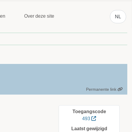
Selecteer 
ten
Over deze site
NL
Permanente link
Toegangscode
493
Laatst gewijzigd