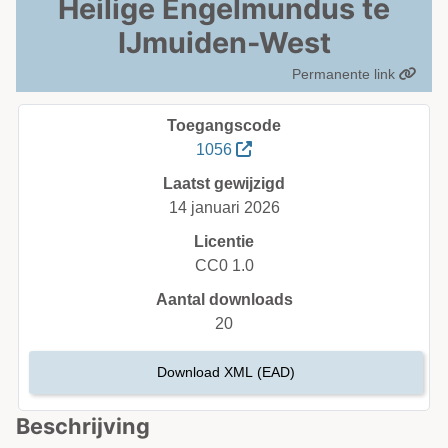
Heilige Engelmundus te
IJmuiden-West
Permanente link
Toegangscode
1056
Laatst gewijzigd
14 januari 2026
Licentie
CC0 1.0
Aantal downloads
20
Download XML (EAD)
Beschrijving