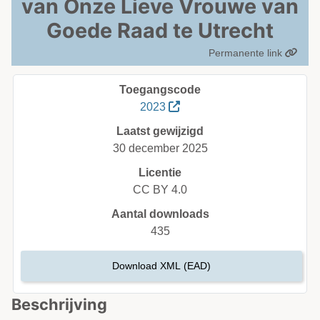
van Onze Lieve Vrouwe van
Goede Raad te Utrecht
Permanente link
Toegangscode
2023
Laatst gewijzigd
30 december 2025
Licentie
CC BY 4.0
Aantal downloads
435
Download XML (EAD)
Beschrijving