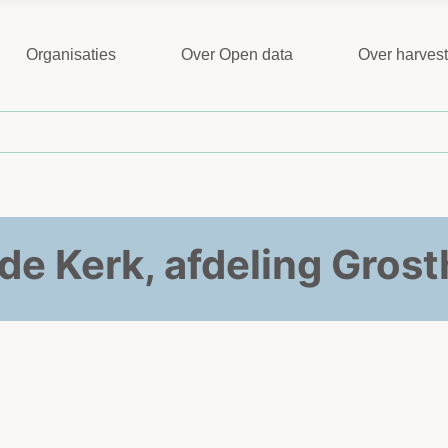
Organisaties
Over Open data
Over harves
de Kerk, afdeling Gros