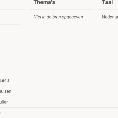
Thema's
Taal
Niet in de bron opgegeven
Nederla
1943
huizen
ulier
m