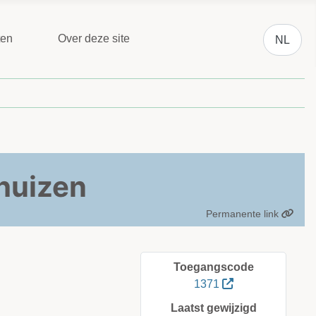
Selecteer 
ten
Over deze site
NL
thuizen
Permanente link
Toegangscode
1371
Laatst gewijzigd