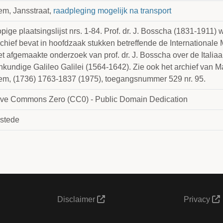
em, Jansstraat,
raadpleging mogelijk na transport
pige plaatsingslijst nrs. 1-84. Prof. dr. J. Bosscha (1831-1911)
rchief bevat in hoofdzaak stukken betreffende de International
et afgemaakte onderzoek van prof. dr. J. Bosscha over de Italia
nkundige Galileo Galilei (1564-1642). Zie ook het archief van Ma
em, (1736) 1763-1837 (1975), toegangsnummer 529 nr. 95.
ive Commons Zero (CC0) - Public Domain Dedication
stede
Disclaimer
Privacy