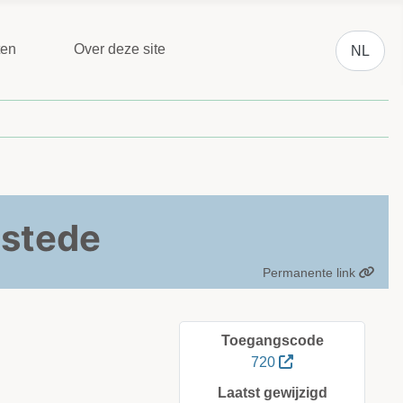
Selecteer 
ten
Over deze site
NL
mstede
Permanente link
Toegangscode
720
Laatst gewijzigd