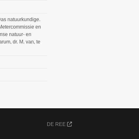
 was natuurkundige.
e Metercommissie en
anse natuur- en
rum, dr. M. van, te
DE REE