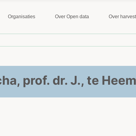
Organisaties
Over Open data
Over harves
ha, prof. dr. J., te Hee