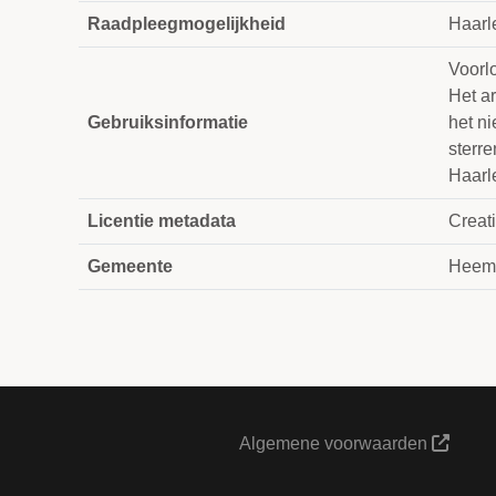
Raadpleegmogelijkheid
Haarl
Voorlo
Het a
Gebruiksinformatie
het ni
sterre
Haarl
Licentie metadata
Creat
Gemeente
Heem
Algemene voorwaarden