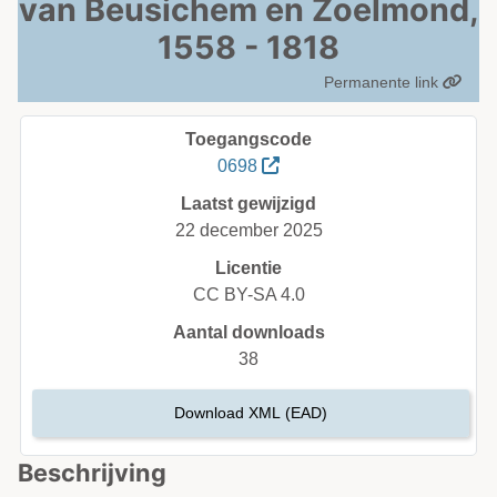
van Beusichem en Zoelmond,
1558 - 1818
Permanente link
Toegangscode
0698
Laatst gewijzigd
22 december 2025
Licentie
CC BY-SA 4.0
Aantal downloads
38
Download XML (EAD)
Beschrijving