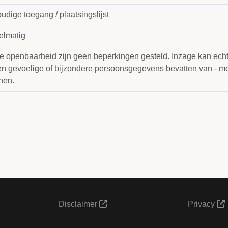
dige toegang / plaatsingslijst
elmatig
e openbaarheid zijn geen beperkingen gesteld. Inzage kan echte
en gevoelige of bijzondere persoonsgegevens bevatten van - mo
nen.
Disclaimer
Privacy