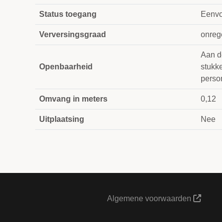
Status toegang
Eenvou
Verversingsgraad
onreg
Aan d
Openbaarheid
stukk
perso
Omvang in meters
0,12
Uitplaatsing
Nee
Algemene voorwaarden