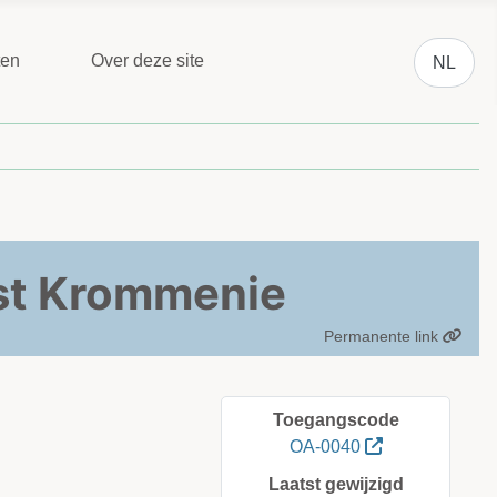
Selecteer 
ten
Over deze site
NL
st Krommenie
Permanente link
Toegangscode
OA-0040
Laatst gewijzigd