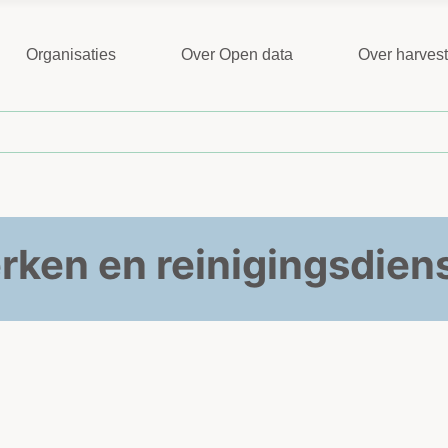
Organisaties
Over Open data
Over harves
ken en reinigingsdien