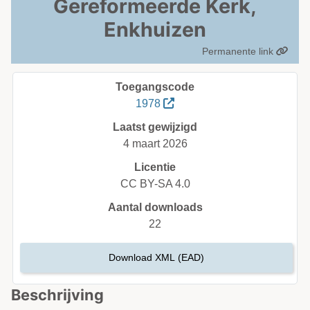
Gereformeerde Kerk,
Enkhuizen
Permanente link
Toegangscode
1978
Laatst gewijzigd
4 maart 2026
Licentie
CC BY-SA 4.0
Aantal downloads
22
Download XML (EAD)
Beschrijving