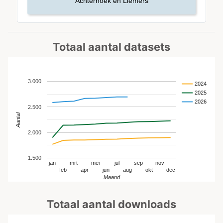
Achterhoek en Liemers
Totaal aantal datasets
3.000
2024
2025
2026
2.500
Aantal
2.000
1.500
jan
mrt
mei
jul
sep
nov
feb
apr
jun
aug
okt
dec
Maand
Totaal aantal downloads